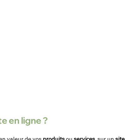
e en ligne ?
en valeur de vos 
produits 
ou 
services
, sur un
 site 