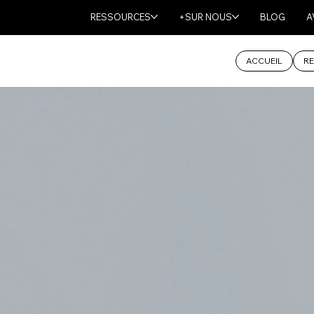
RESSOURCES
+SUR NOUS
BLOG
A
ACCUEIL
RE