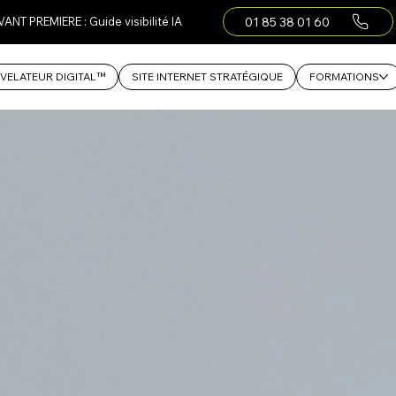
01 85 38 01 60
VANT PREMIERE : Guide visibilité IA
VELATEUR DIGITAL™
SITE INTERNET STRATÉGIQUE
FORMATIONS