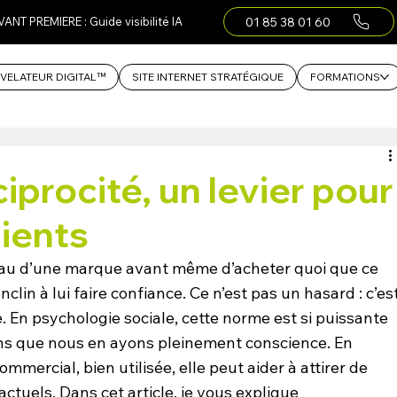
01 85 38 01 60
VANT PREMIERE : Guide visibilité IA
VELATEUR DIGITAL™
SITE INTERNET STRATÉGIQUE
FORMATIONS
iprocité, un levier pour
lients
eau d’une marque avant même d’acheter quoi que ce 
nclin à lui faire confiance. Ce n’est pas un hasard : c’est
e. En psychologie sociale, cette norme est si puissante 
ans que nous en ayons pleinement conscience. En 
ercial, bien utilisée, elle peut aider à attirer de 
actuels. Dans cet article, je vous explique 