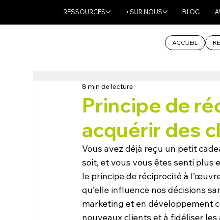
RESSOURCES
+SUR NOUS
BLOG
A
ACCUEIL
RE
8 min de lecture
Principe de réc
acquérir des c
Vous avez déjà reçu un petit cad
soit, et vous vous êtes senti plus e
le principe de réciprocité à l’œuvr
qu’elle influence nos décisions s
marketing et en développement comm
nouveaux clients et à fidéliser les 