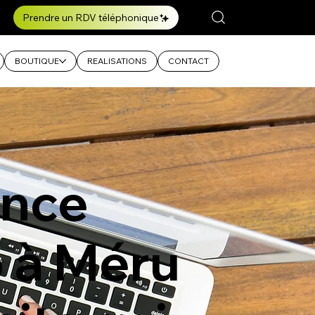
Prendre un RDV téléphonique
BOUTIQUE
REALISATIONS
CONTACT
nce
 à Méru