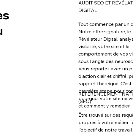
AUDIT SEO ET RÉVÉLA
es
DIGITAL
Tout commence par un di
u
Notre offre signature, le
Révélateur Digital
, analy
visibilité, votre site et le
comportement de vos vis
sous l'angle des neurosc
Vous repartez avec un p
d'action clair et chiffré, 
rapport théorique. C'est 
première étape pour c
RÉFÉRENCEMENT NAT
pourquoi votre site ne v
(SEO)
et comment y remédier.
Être trouvé sur des requ
propres à votre métier : 
l'objectif de notre travail