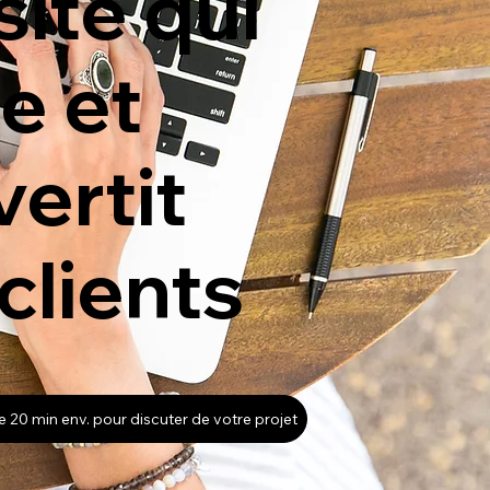
 site qui
re et
ertit
clients
 20 min env. pour discuter de votre projet