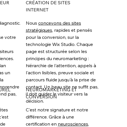
TEUR
CRÉATION DE SITES
INTERNET
agnostic.
Nous
concevons des sites
stratégiques
, rapides et pensés
se votre
pour la conversion, sur la
technologie Wix Studio. Chaque
iteurs
page est structurée selon les
iences.
principes du neuromarketing :
lan
hiérarchie de l'attention, appels à
pas un
l'action lisibles, preuve sociale et
la
parcours fluide jusqu'à la prise de
omprendre
contact. Un beau site ne suffit pas,
UREL
NEUROMARKETING ET
end pas,
il doit guider le visiteur vers la
CONVERSION
décision.
êtes
C'est notre signature et notre
c'est
différence. Grâce à une
 de
certification en
neurosciences
,