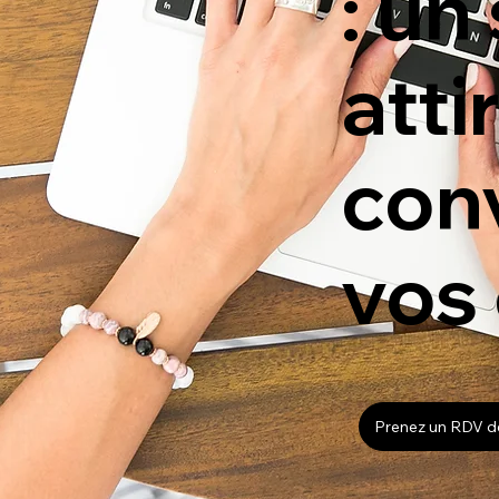
: un
atti
conv
vos 
Prenez un RDV de