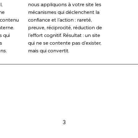
l,
nous appliquons à votre site les
che
mécanismes qui déclenchent la
contenu
confiance et l'action : rareté,
nterne.
preuve, réciprocité, réduction de
s qui
l'effort cognitif. Résultat : un site
s
qui ne se contente pas d'exister,
ns.
mais qui convertit.
3