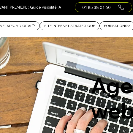
01 85 38 01 60
VANT PREMIERE : Guide visibilité IA
VELATEUR DIGITAL™
SITE INTERNET STRATÉGIQUE
FORMATIONS
Age
web