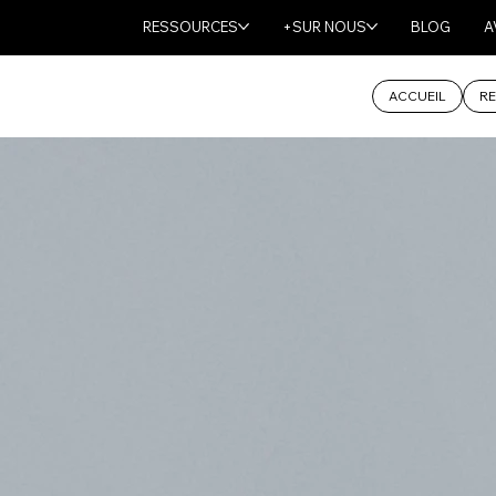
RESSOURCES
+SUR NOUS
BLOG
A
ACCUEIL
RE