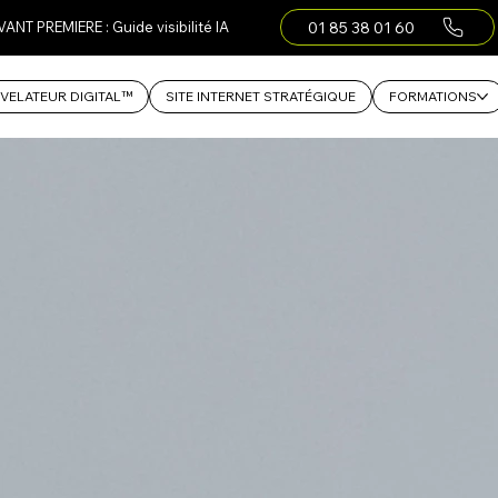
01 85 38 01 60
VANT PREMIERE : Guide visibilité IA
VELATEUR DIGITAL™
SITE INTERNET STRATÉGIQUE
FORMATIONS