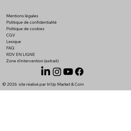
Création de site internet pour artisan
Mentions légales
dans l'Oise pour trouver plus de
Politique de confidentialité
chantiers
Politique de cookies
CGV
Lexique
FAQ
RDV EN LIGNE
Zone d'intervention (extrait)
© 2026 site réalisé par
In'Up Market & Com