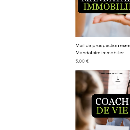
Mail de prospection exe
Mandataire immobilier
Prix
5,00 €