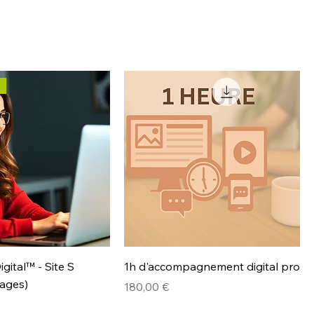
gital™ - Site S
1h d'accompagnement digital pro
pages)
Prix
180,00 €