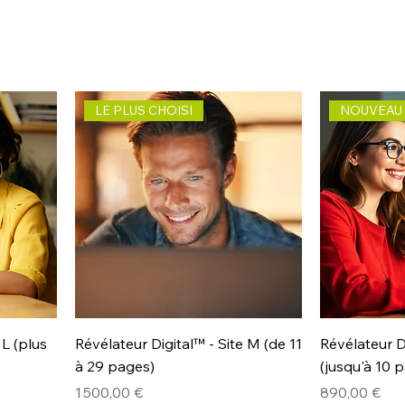
LE PLUS CHOISI
NOUVEAU
 L (plus
Révélateur Digital™ - Site M (de 11
Révélateur Di
à 29 pages)
(jusqu'à 10 
Prix
Prix
1 500,00 €
890,00 €