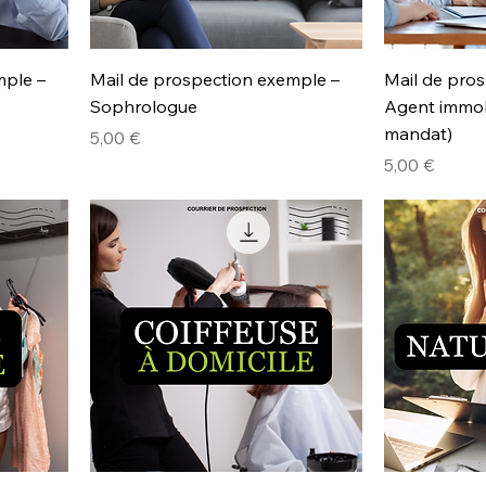
mple –
Mail de prospection exemple –
Mail de pro
Sophrologue
Agent immobi
mandat)
Prix
5,00 €
Prix
5,00 €