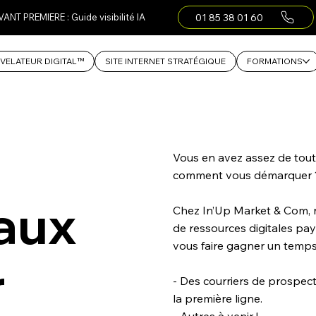
01 85 38 01 60
VANT PREMIERE : Guide visibilité IA
VELATEUR DIGITAL™
SITE INTERNET STRATÉGIQUE
FORMATIONS
Vous en avez assez de tout
comment vous démarquer 
taux
Chez In’Up Market & Com, 
de ressources digitales pa
vous faire gagner un temps
r
- Des courriers de prospecti
la première ligne.