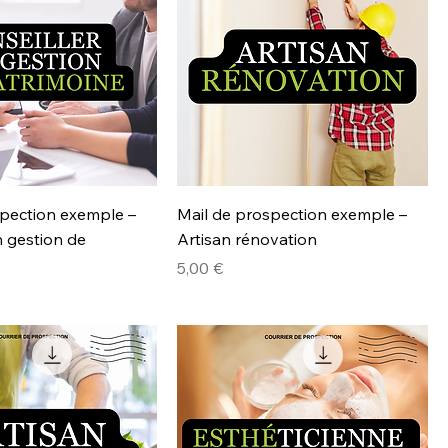
spection exemple –
Mail de prospection exemple –
n gestion de
Artisan rénovation
Prix
5,00 €