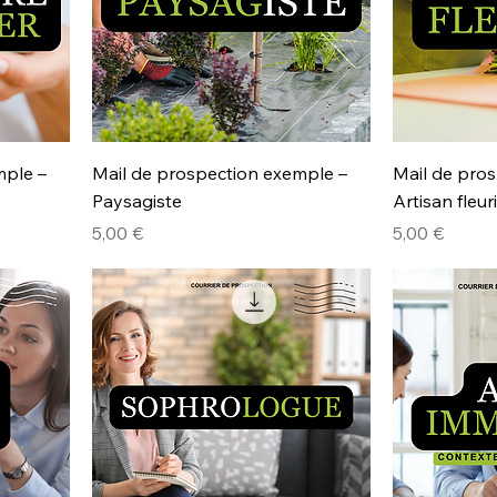
mple –
Mail de prospection exemple –
Mail de pro
Paysagiste
Artisan fleur
Prix
Prix
5,00 €
5,00 €