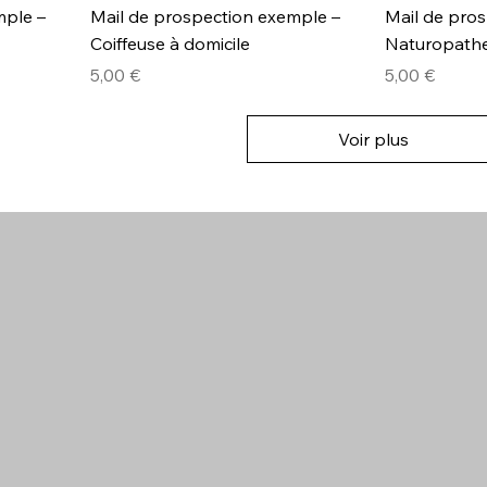
mple –
Mail de prospection exemple –
Mail de pro
Coiffeuse à domicile
Naturopath
Prix
Prix
5,00 €
5,00 €
Voir plus