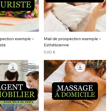
spection exemple –
Mail de prospection exemple –
iste
Esthéticienne
Prix
5,00 €