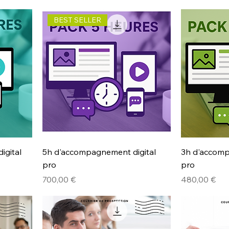
BEST SELLER
igital
5h d'accompagnement digital
3h d'accomp
pro
pro
Prix
Prix
700,00 €
480,00 €