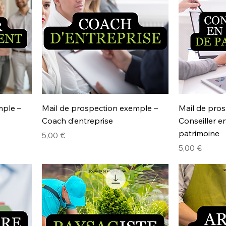
mple –
Mail de prospection exemple –
Mail de pro
Coach d’entreprise
Conseiller e
patrimoine
Prix
5,00 €
Prix
5,00 €