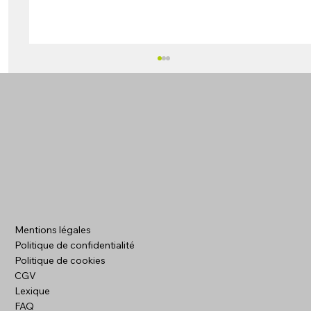
Création de site internet pour artisan
Mentions légales
dans l'Oise pour trouver plus de
Politique de confidentialité
chantiers
Politique de cookies
CGV
Lexique
FAQ