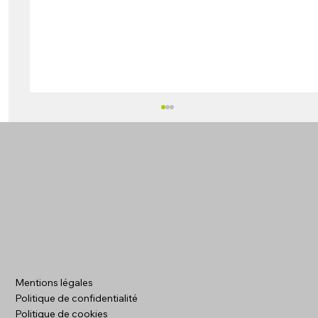
Création de site internet pour artisan
Mentions légales
dans l'Oise pour trouver plus de
Politique de confidentialité
chantiers
Politique de cookies