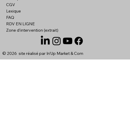
CGV
Lexique
FAQ
RDV EN LIGNE
Zone d'intervention (extrait)
© 2026 site réalisé par
In'Up Market & Com