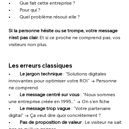
•        Que fait cette entreprise ?
•        Pour qui ?
•        Quel problème résout-elle ?
Si la personne hésite ou se trompe, votre message 
n'est pas clair.
 Et si ce proche ne comprend pas, vos 
visiteurs non plus.
Les erreurs classiques
•        
Le jargon technique
 : "Solutions digitales 
innovantes pour optimiser votre ROI" → Personne 
ne comprend
•        
Le message centré sur vous
 : "Nous sommes 
une entreprise créée en 1995..." → On s'en fiche
•        
Le message trop vague
 : "Votre partenaire 
digital" → Ça veut dire quoi concrètement ?
•        
Pas de proposition de valeur
 : Le visiteur ne sait 
pas ce qu'il va gagner