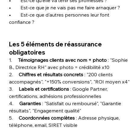
•        Est-ce qu'elle va tenir ses promesses ?
•        Est-ce que je ne vais pas me faire arnaquer ?
•        Est-ce que d'autres personnes leur font 
confiance ?
Les 5 éléments de réassurance 
obligatoires
1.     
Témoignages clients avec nom + photo
 : "Sophie 
B., Directrice RH" avec photo = crédibilité x10
2.     
Chiffres et résultats concrets
 : "200 clients 
accompagnés", "+150% conversions", "ROI moyen x4"
3.     
Labels et certifications
 : Google Partner, 
certifications, adhésions professionnelles
4.     
Garanties
 : "Satisfait ou remboursé", "Garantie 
résultats", "Engagement qualité"
5.     
Coordonnées complètes
 : Adresse physique, 
téléphone, email, SIRET visible