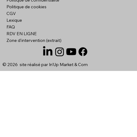
Politique de cookies
CGV
Lexique
FAQ
RDV EN LIGNE
Zone d'intervention (extrait)
© 2026 site réalisé par
In'Up Market & Com