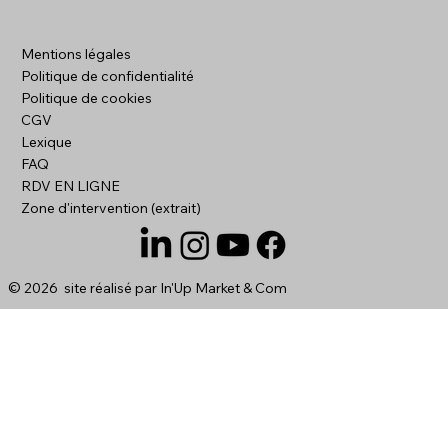
Formulaires de contact longs : les
Mentions légales
erreurs à éviter
Politique de confidentialité
Politique de cookies
CGV
Lexique
FAQ
RDV EN LIGNE
Zone d'intervention (extrait)
© 2026 site réalisé par
In'Up Market & Com